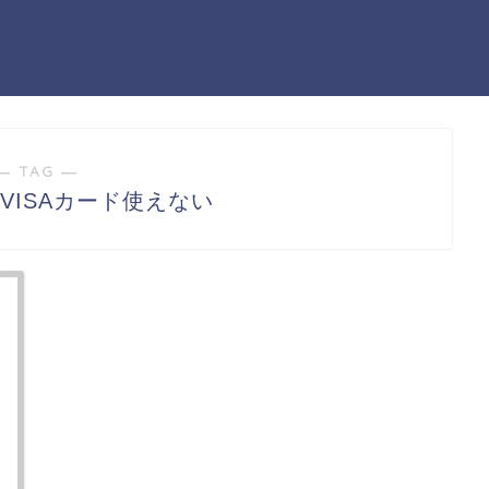
― TAG ―
ARVISAカード使えない