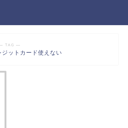
― TAG ―
aクレジットカード使えない