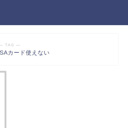
― TAG ―
ISAカード使えない