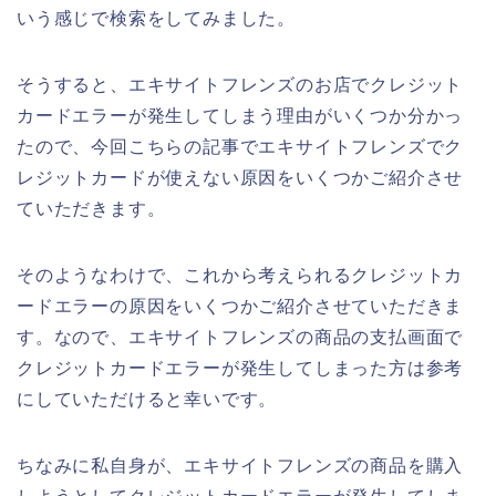
いう感じで検索をしてみました。
そうすると、エキサイトフレンズのお店でクレジット
カードエラーが発生してしまう理由がいくつか分かっ
たので、今回こちらの記事でエキサイトフレンズでク
レジットカードが使えない原因をいくつかご紹介させ
ていただきます。
そのようなわけで、これから考えられるクレジットカ
ードエラーの原因をいくつかご紹介させていただきま
す。なので、エキサイトフレンズの商品の支払画面で
クレジットカードエラーが発生してしまった方は参考
にしていただけると幸いです。
ちなみに私自身が、エキサイトフレンズの商品を購入