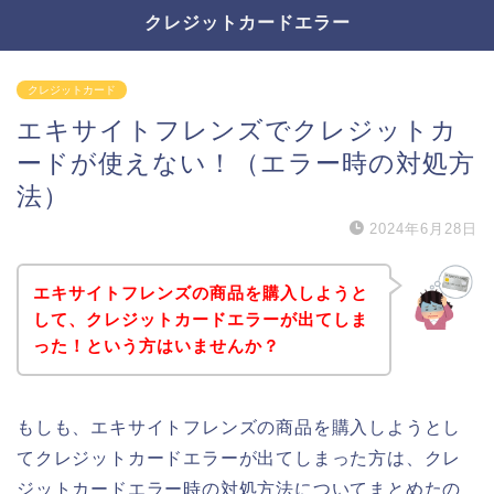
クレジットカードエラー
クレジットカード
エキサイトフレンズでクレジットカ
ードが使えない！（エラー時の対処方
法）
2024年6月28日
エキサイトフレンズの商品を購入しようと
して、クレジットカードエラーが出てしま
った！という方はいませんか？
もしも、エキサイトフレンズの商品を購入しようとし
てクレジットカードエラーが出てしまった方は、クレ
ジットカードエラー時の対処方法についてまとめたの