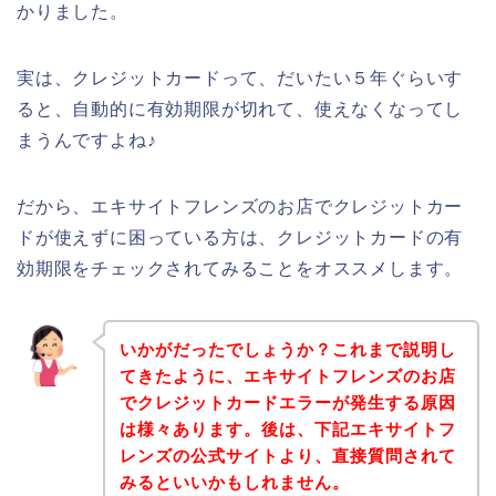
かりました。
実は、クレジットカードって、だいたい５年ぐらいす
ると、自動的に有効期限が切れて、使えなくなってし
まうんですよね♪
だから、エキサイトフレンズのお店でクレジットカー
ドが使えずに困っている方は、クレジットカードの有
効期限をチェックされてみることをオススメします。
いかがだったでしょうか？これまで説明し
てきたように、エキサイトフレンズのお店
でクレジットカードエラーが発生する原因
は様々あります。後は、下記エキサイトフ
レンズの公式サイトより、直接質問されて
みるといいかもしれません。