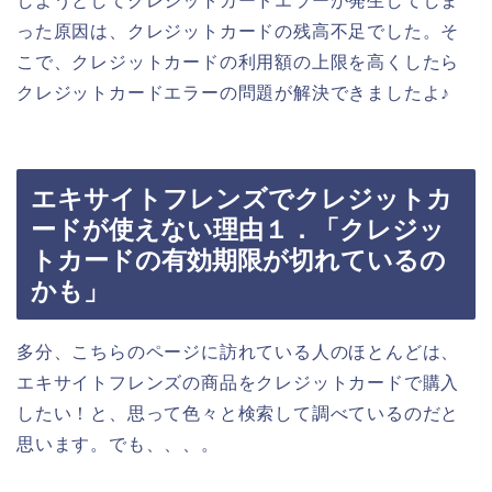
しようとしてクレジットカードエラーが発生してしま
った原因は、クレジットカードの残高不足でした。そ
こで、クレジットカードの利用額の上限を高くしたら
クレジットカードエラーの問題が解決できましたよ♪
エキサイトフレンズでクレジットカ
ードが使えない理由１．「クレジッ
トカードの有効期限が切れているの
かも」
多分、こちらのページに訪れている人のほとんどは、
エキサイトフレンズの商品をクレジットカードで購入
したい！と、思って色々と検索して調べているのだと
思います。でも、、、。