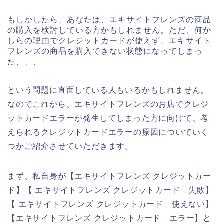
もしかしたら、あなたは、エキサイトフレンズの商品
の購入を検討している方かもしれません。ただ、何か
しらの理由でクレジットカードが使えず、エキサイト
フレンズの商品を購入できない状態になってしまっ
た、、、
という問題に直面している人もいるかもしれません。
なのでこれから、エキサイトフレンズのお店でクレジ
ットカードエラーが発生してしまった方に向けて、考
えられるクレジットカードエラーの原因についていく
つかご紹介させていただきます。
まず、私自身が【エキサイトフレンズ クレジットカー
ド】【 エキサイトフレンズ クレジットカード 失敗】
【 エキサイトフレンズ クレジットカード 使えない】
【エキサイトフレンズ クレジットカード エラー】と