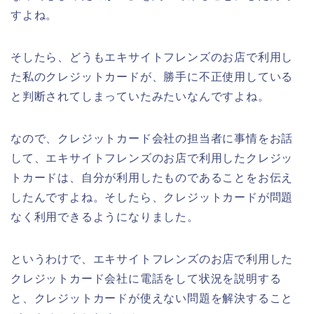
すよね。
そしたら、どうもエキサイトフレンズのお店で利用し
た私のクレジットカードが、勝手に不正使用している
と判断されてしまっていたみたいなんですよね。
なので、クレジットカード会社の担当者に事情をお話
して、エキサイトフレンズのお店で利用したクレジッ
トカードは、自分が利用したものであることをお伝え
したんですよね。そしたら、クレジットカードが問題
なく利用できるようになりました。
というわけで、エキサイトフレンズのお店で利用した
クレジットカード会社に電話をして状況を説明する
と、クレジットカードが使えない問題を解決すること