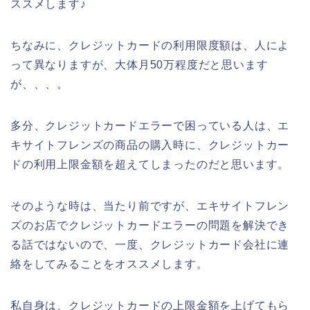
ススメします♪
ちなみに、クレジットカードの利用限度額は、人によ
って異なりますが、大体月50万程度だと思います
が、、、。
多分、クレジットカードエラーで困っている人は、エ
キサイトフレンズの商品の購入時に、クレジットカー
ドの利用上限金額を超えてしまったのだと思います。
そのような時は、当たり前ですが、エキサイトフレン
ズのお店でクレジットカードエラーの問題を解決でき
る話ではないので、一度、クレジットカード会社に連
絡をしてみることをオススメします。
私自身は、クレジットカードの上限金額を上げてもら