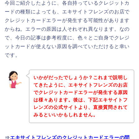
今回ご紹介したように、各自持っているクレジットカ
ードの種類によっても、エキサイトフレンズのお店で
クレジットカードエラーが発生する可能性があります
からね。エラーの原因は人それぞれ異なります。なの
で、今日の記事は参考程度に、色々とご自身でクレジ
ットカードが使えない原因を調べていただけると幸い
です。
いかがだったでしょうか？これまで説明し
てきたように、エキサイトフレンズのお店
でクレジットカードエラーが発生する原因
は様々あります。後は、下記エキサイトフ
レンズの公式サイトより、直接質問されて
みるといいかもしれません。
⇒
エキサイトフレンズのクレジットカードエラーの問