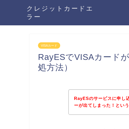
クレジットカードエ
ラー
VISAカード
RayESでVISAカー
処方法）
RayESのサービスに申し
ーが出てしまった！とい