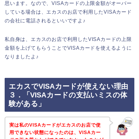
思います。なので、VISAカードの上限金額がオーバー
している場合は、エカスのお店で利用したVISAカード
の会社に電話されるといいですよ♪
私自身は、エカスのお店で利用したVISAカードの上限
金額を上げてもらうことでVISAカードを使えるように
なりましたよ♪
エカスでVISAカードが使えない理由
３．「VISAカードの支払いミスの体
験がある」
実は私のVISAカードがエカスのお店で使
用できない状態になったのは、VISAカー