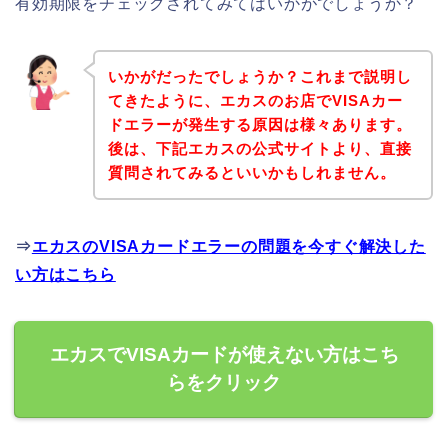
有効期限をチェックされてみてはいかがでしょうか？
いかがだったでしょうか？これまで説明し
てきたように、エカスのお店でVISAカー
ドエラーが発生する原因は様々あります。
後は、下記エカスの公式サイトより、直接
質問されてみるといいかもしれません。
⇒
エカスのVISAカードエラーの問題を今すぐ解決した
い方はこちら
エカスでVISAカードが使えない方はこち
らをクリック