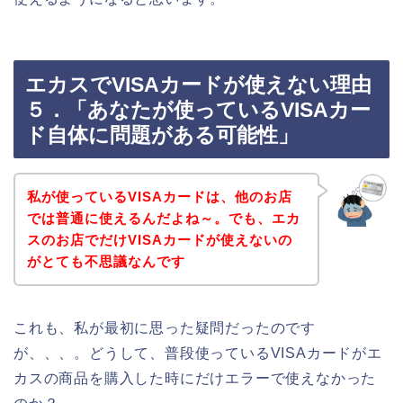
エカスでVISAカードが使えない理由
５．「あなたが使っているVISAカー
ド自体に問題がある可能性」
私が使っているVISAカードは、他のお店
では普通に使えるんだよね～。でも、エカ
スのお店でだけVISAカードが使えないの
がとても不思議なんです
これも、私が最初に思った疑問だったのです
が、、、。どうして、普段使っているVISAカードがエ
カスの商品を購入した時にだけエラーで使えなかった