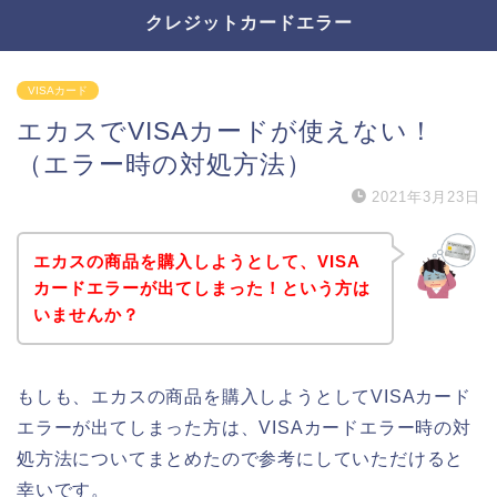
クレジットカードエラー
VISAカード
エカスでVISAカードが使えない！
（エラー時の対処方法）
2021年3月23日
エカスの商品を購入しようとして、VISA
カードエラーが出てしまった！という方は
いませんか？
もしも、エカスの商品を購入しようとしてVISAカード
エラーが出てしまった方は、VISAカードエラー時の対
処方法についてまとめたので参考にしていただけると
幸いです。