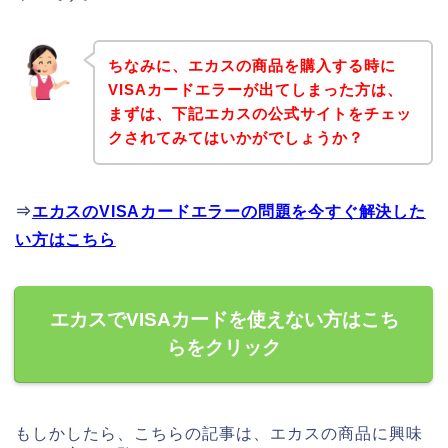
ちなみに、エカスの商品を購入する時に
VISAカードエラーが出てしまった方は、
まずは、下記エカスの公式サイトをチェッ
クされてみてはいかがでしょうか？
⇒
エカスのVISAカードエラーの問題を今すぐ解決した
い方はこちら
エカスでVISAカードを使えない方はこち
らをクリック
もしかしたら、こちらの記事は、エカスの商品に興味