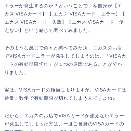
エラーが発生するのか？ということで、私自身が【エ
カス VISAカード】【 エカス VISAカード エラー】【
エカス VISAカード 失敗】【エカス VISAカード 使
えない】という感じで調べてみました。
そのような感じで色々と調べてみた所、エカスのお店
でVISAカードエラーが発生してしまうのは、「VISAカ
ードの有効期限切れ」が１つの原因であることが分か
りました。
実は、VISAカードの種類によりますが、VISAカードは
通常、数年で有効期限が切れてしまうんですよね♪
だから、エカスのお店でVISAカードが使えないエラー
が発生してしまった方は、一度ご自身のVISAカードの