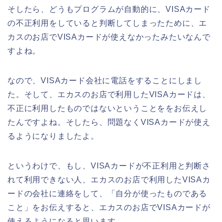
そしたら、どうもプログラムが自動的に、VISAカード
の不正利用をしていると判断してしまったために、エ
カスのお店でVISAカードが使えなかったみたいなんで
すよね。
なので、VISAカード会社に電話をすることにしまし
た。そして、エカスのお店で利用したVISAカードは、
不正に利用したものではないということををお伝えし
たんですよね。そしたら、問題なくVISAカードが使え
るようになりましたよ。
というわけで、もし、VISAカードが不正利用と判断さ
れて利用できない人、エカスのお店で利用したVISAカ
ードの会社に連絡をして、「自分が使ったものである
こと」をお伝えすると、エカスのお店でVISAカードが
使えるようになると思います。