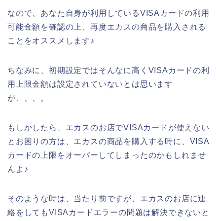
なので、あなた自身が利用しているVISAカードの利用
可能金額を確認の上、再度エカスの商品を購入される
ことをオススメします♪
ちなみに、初期設定ではそんなに高くVISAカードの利
用上限金額は設定されていないとは思います
が、、、。
もしかしたら、エカスのお店でVISAカードが使えない
とお困りの方は、エカスの商品を購入する時に、VISA
カードの上限をオーバーしてしまったのかもしれませ
んよ♪
そのような時は、当たり前ですが、エカスのお店に連
絡をしてもVISAカードエラーの問題は解決できないと